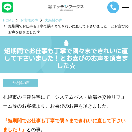
メ
ニ
ュ
HOME
お客様の声
大絶賛の声
ー
短期間でお仕事も丁寧で隅々まできれいに直して下さいました！とお喜びの
ナ
お声を頂きました☆
ビ
ゲ
ー
短期間でお仕事も丁寧で隅々まできれいに直
シ
ョ
して下さいました！とお喜びのお声を頂きま
ン
した☆
ボ
タ
ン
大絶賛の声
札幌市の戸建住宅にて、システムバス・給湯器交換リフォ
ーム等のお客様より、お喜びのお声を頂きました。
『短期間でお仕事も丁寧で隅々まできれいに直して下さい
ました！』
との事。