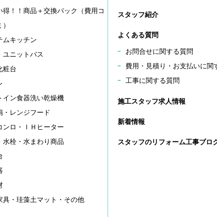
い得！！商品＋交換パック（費用コ
スタッフ紹介
ミ）
よくある質問
テムキッチン
お問合せに関する質問
・ユニットバス
費用・見積り・お支払いに関
化粧台
工事に関する質問
レ
トイン食器洗い乾燥機
施工スタッフ求人情報
扇・レンジフード
新着情報
コンロ・ＩＨヒーター
・水栓・水まわり商品
スタッフのリフォーム工事ブロ
台
器
材
家具・珪藻土マット・その他