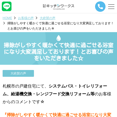
メ
ニ
ュ
HOME
お客様の声
大絶賛の声
ー
掃除がしやすく暖かくて快適に過ごせる浴室になり大変満足しております！
ナ
とお喜びの声をいただきました☆
ビ
ゲ
ー
掃除がしやすく暖かくて快適に過ごせる浴室
シ
ョ
になり大変満足しております！とお喜びの声
ン
をいただきました☆
ボ
タ
ン
大絶賛の声
札幌市の戸建住宅にて、
システムバス・トイレリフォー
ム、給湯機交換・レンジフード交換リフォーム等
のお客様
からのコメントです☆
『掃除がしやすく暖かくて快適に過ごせる浴室になり大変