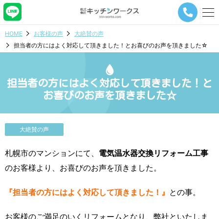
メ
ニ
ュ
HOME
お客様の声
大絶賛の声
ー
担当者の方にはよく対応して頂きました！とお喜びのお声を頂きました☆
ナ
ビ
ゲ
ー
担当者の方にはよく対応して頂きました！と
シ
お喜びのお声を頂きました☆
ョ
ン
ボ
タ
大絶賛の声
ン
札幌市のマンションにて、
電気温水器交換リフォーム工事
のお客様より、お喜びのお声を頂きました。
『担当者の方にはよく対応して頂きました！』
との事。
お客様のご満足のいくリフォームとなり、弊社といたしま