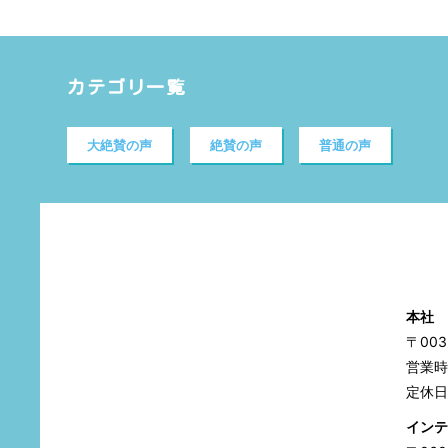
カテゴリ一覧
大絶賛の声
絶賛の声
普通の声
本社
〒00
営業時間
定休日
インテ