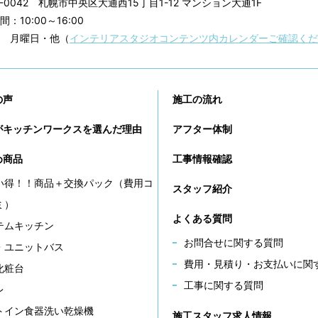
0-0042
札幌市中央区大通西15丁目1-12 マンション大通1F
：10:00～16:00
 月曜日・他（
インテリアスタジオコンテンツ内カレンダーご確認くだ
の声
施工の流れ
がキッチンワークスを選んだ理由
アフター体制
め商品
工事情報確認
い得！！商品＋交換パック（費用コ
スタッフ紹介
ミ）
よくある質問
テムキッチン
お問合せに関する質問
・ユニットバス
費用・見積り・お支払いに関
化粧台
工事に関する質問
レ
トイン食器洗い乾燥機
施工スタッフ求人情報