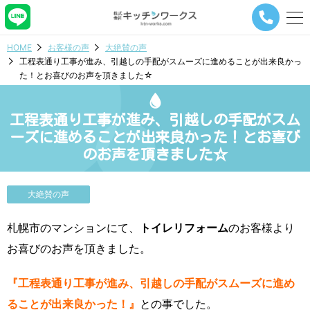
メ
ニ
ュ
HOME
お客様の声
大絶賛の声
ー
工程表通り工事が進み、引越しの手配がスムーズに進めることが出来良かっ
ナ
た！とお喜びのお声を頂きました☆
ビ
ゲ
ー
工程表通り工事が進み、引越しの手配がスム
シ
ョ
ーズに進めることが出来良かった！とお喜び
ン
のお声を頂きました☆
ボ
タ
ン
大絶賛の声
札幌市のマンションにて、
トイレリフォーム
のお客様より
お喜びのお声を頂きました。
『工程表通り工事が進み、引越しの手配がスムーズに進め
ることが出来良かった！』
との事でした。