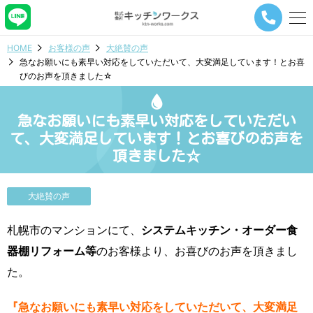
メ
ニ
ュ
HOME
お客様の声
大絶賛の声
ー
急なお願いにも素早い対応をしていただいて、大変満足しています！とお喜
ナ
びのお声を頂きました☆
ビ
ゲ
ー
急なお願いにも素早い対応をしていただい
シ
ョ
て、大変満足しています！とお喜びのお声を
ン
頂きました☆
ボ
タ
ン
大絶賛の声
札幌市のマンションにて、
システムキッチン・オーダー食
器棚リフォーム等
のお客様より、お喜びのお声を頂きまし
た。
『急なお願いにも素早い対応をしていただいて、大変満足