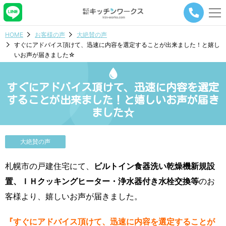
メ
ニ
ュ
HOME
お客様の声
大絶賛の声
ー
すぐにアドバイス頂けて、迅速に内容を選定することが出来ました！と嬉し
ナ
いお声が届きました☆
ビ
ゲ
ー
すぐにアドバイス頂けて、迅速に内容を選定
シ
ョ
することが出来ました！と嬉しいお声が届き
ン
ました☆
ボ
タ
ン
大絶賛の声
札幌市の戸建住宅にて、
ビルトイン食器洗い乾燥機新規設
置、ＩＨクッキングヒーター・浄水器付き水栓交換等
のお
客様より、嬉しいお声が届きました。
『すぐにアドバイス頂けて、迅速に内容を選定することが