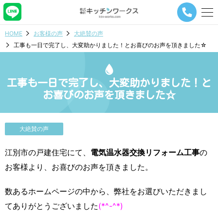
メ
ニ
ュ
HOME
お客様の声
大絶賛の声
ー
工事も一日で完了し、大変助かりました！とお喜びのお声を頂きました☆
ナ
ビ
ゲ
ー
工事も一日で完了し、大変助かりました！と
シ
お喜びのお声を頂きました☆
ョ
ン
ボ
タ
大絶賛の声
ン
江別市の戸建住宅にて、
電気温水器交換リフォーム工事
の
お客様より、お喜びのお声を頂きました。
数あるホームページの中から、弊社をお選びいただきまし
てありがとうございました
(*^-^*)