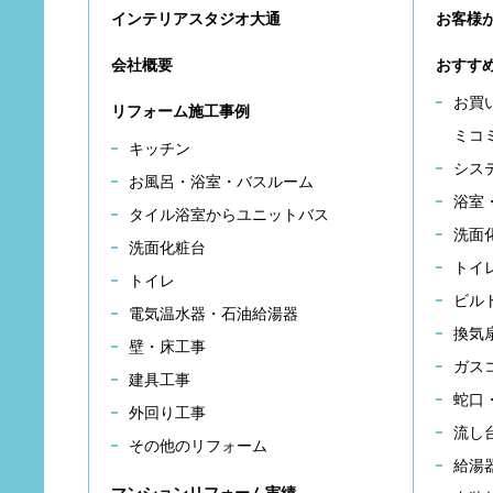
インテリアスタジオ大通
お客様
会社概要
おすす
お買
リフォーム施工事例
ミコ
キッチン
シス
お風呂・浴室・バスルーム
浴室
タイル浴室からユニットバス
洗面
洗面化粧台
トイ
トイレ
ビル
電気温水器・石油給湯器
換気
壁・床工事
ガス
建具工事
蛇口
外回り工事
流し
その他のリフォーム
給湯
マンションリフォーム実績