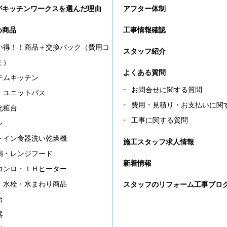
がキッチンワークスを選んだ理由
アフター体制
め商品
工事情報確認
い得！！商品＋交換パック（費用コ
スタッフ紹介
ミ）
よくある質問
テムキッチン
お問合せに関する質問
・ユニットバス
費用・見積り・お支払いに関
化粧台
工事に関する質問
レ
トイン食器洗い乾燥機
施工スタッフ求人情報
扇・レンジフード
新着情報
コンロ・ＩＨヒーター
・水栓・水まわり商品
スタッフのリフォーム工事ブロ
台
器