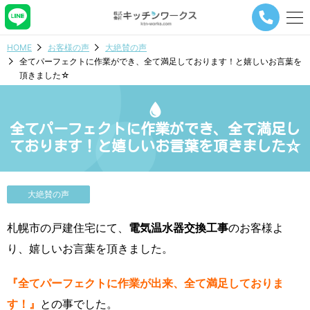
メ
ニ
ュ
HOME
お客様の声
大絶賛の声
ー
全てパーフェクトに作業ができ、全て満足しております！と嬉しいお言葉を
ナ
頂きました☆
ビ
ゲ
ー
シ
全てパーフェクトに作業ができ、全て満足し
ョ
ております！と嬉しいお言葉を頂きました☆
ン
ボ
タ
ン
大絶賛の声
札幌市の戸建住宅にて、
電気温水器交換工事
のお客様よ
り、嬉しいお言葉を頂きました。
『全てパーフェクトに作業が出来、全て満足しておりま
す！』
との事でした。