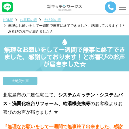
メ
ニ
ュ
HOME
お客様の声
大絶賛の声
ー
無理なお願いをして一週間で無事に終了できました、感謝しております！と
ナ
お喜びのお声が届きました☆
ビ
ゲ
ー
無理なお願いをして一週間で無事に終了でき
シ
ョ
ました、感謝しております！とお喜びのお声
ン
が届きました☆
ボ
タ
ン
大絶賛の声
北広島市の戸建住宅にて、
システムキッチン・システムバ
ス・洗面化粧台リフォーム、給湯機交換等
のお客様よりお
喜びのお声が届きました☆
『無理なお願いをして一週間で無事終了出来ました、感謝