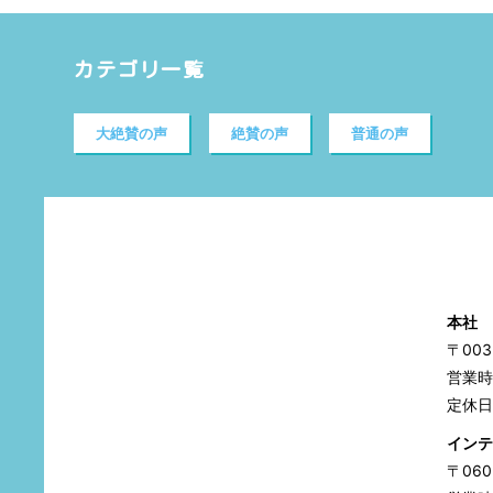
カテゴリ一覧
大絶賛の声
絶賛の声
普通の声
本社
〒00
営業時間
定休日
インテ
〒06