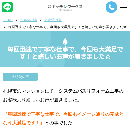
メ
ニ
ュ
HOME
お客様の声
大絶賛の声
ー
毎回迅速で丁寧な仕事で、今回も大満足です！と嬉しいお声が届きました☆
ナ
ビ
ゲ
ー
毎回迅速で丁寧な仕事で、今回も大満足で
シ
す！と嬉しいお声が届きました☆
ョ
ン
ボ
タ
大絶賛の声
ン
札幌市のマンションにて、
システムバスリフォーム工事
の
お客様より嬉しいお声が届きました。
『毎回迅速で丁寧な仕事で、今回もイメージ通りの完成と
なり大満足です！』
との事でした。