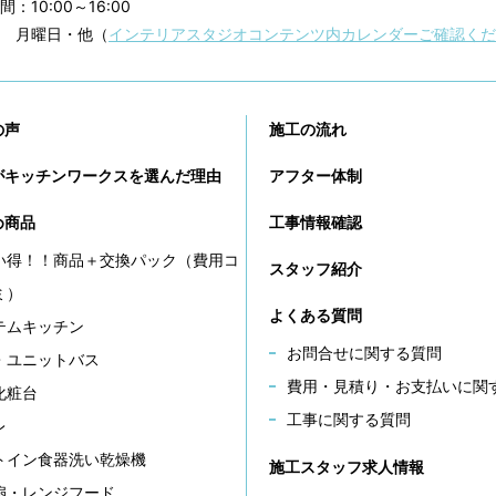
：10:00～16:00
 月曜日・他（
インテリアスタジオコンテンツ内カレンダーご確認くだ
の声
施工の流れ
がキッチンワークスを選んだ理由
アフター体制
め商品
工事情報確認
い得！！商品＋交換パック（費用コ
スタッフ紹介
ミ）
よくある質問
テムキッチン
お問合せに関する質問
・ユニットバス
費用・見積り・お支払いに関
化粧台
工事に関する質問
レ
トイン食器洗い乾燥機
施工スタッフ求人情報
扇・レンジフード