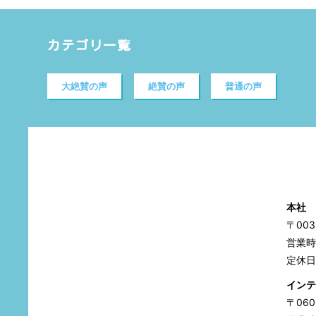
カテゴリ一覧
大絶賛の声
絶賛の声
普通の声
本社
〒00
営業時間
定休日
インテ
〒06