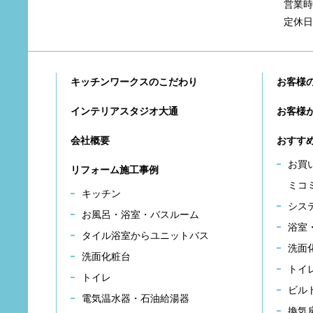
営業時間
定休日
キッチンワークスのこだわり
お客様
インテリアスタジオ大通
お客様
会社概要
おすす
お買
リフォーム施工事例
ミコ
キッチン
シス
お風呂・浴室・バスルーム
浴室
タイル浴室からユニットバス
洗面
洗面化粧台
トイ
トイレ
ビル
電気温水器・石油給湯器
換気