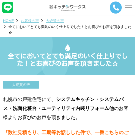
メ
ニ
ュ
HOME
お客様の声
大絶賛の声
ー
全てにおいてとても満足のいく仕上りでした！とお喜びのお声を頂きました
ナ
☆
ビ
ゲ
ー
シ
全てにおいてとても満足のいく仕上りでし
ョ
た！とお喜びのお声を頂きました☆
ン
ボ
タ
ン
大絶賛の声
札幌市の戸建住宅にて、
システムキッチン・システムバ
ス・洗面化粧台・ユーティリティ内装リフォーム他
のお客
様よりお喜びのお声を頂きました。
『数社見積もり、工期等お話しした件で、一番こちらのご