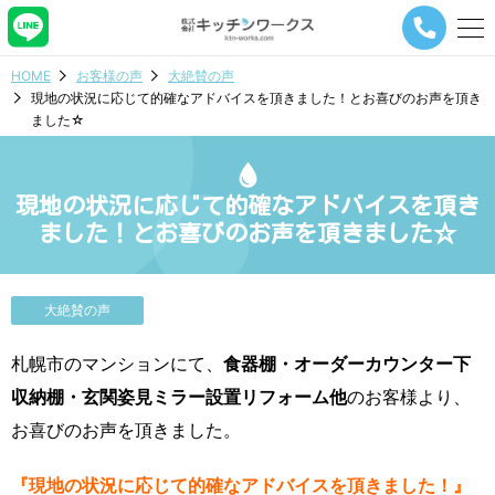
メ
ニ
ュ
HOME
お客様の声
大絶賛の声
ー
現地の状況に応じて的確なアドバイスを頂きました！とお喜びのお声を頂き
ナ
ました☆
ビ
ゲ
ー
シ
現地の状況に応じて的確なアドバイスを頂き
ョ
ました！とお喜びのお声を頂きました☆
ン
ボ
タ
ン
大絶賛の声
札幌市のマンションにて、
食器棚・オーダーカウンター下
収納棚・玄関姿見ミラー設置リフォーム他
のお客様より、
お喜びのお声を頂きました。
『現地の状況に応じて的確なアドバイスを頂きました！』