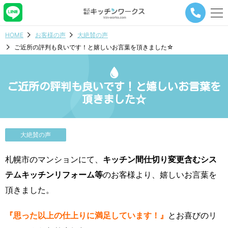
メ
ニ
ュ
HOME
お客様の声
大絶賛の声
ー
ご近所の評判も良いです！と嬉しいお言葉を頂きました☆
ナ
ビ
ゲ
ー
ご近所の評判も良いです！と嬉しいお言葉を
シ
頂きました☆
ョ
ン
ボ
タ
大絶賛の声
ン
札幌市のマンションにて、
キッチン間仕切り変更含むシス
テムキッチンリフォーム等
のお客様より、嬉しいお言葉を
頂きました。
『思った以上の仕上りに満足しています！』
とお喜びのリ