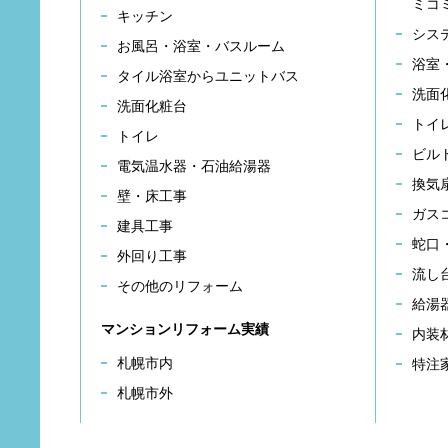
ミコ
キッチン
シス
お風呂・浴室・バスルーム
浴室
タイル浴室からユニットバス
洗面
洗面化粧台
トイ
トイレ
ビル
電気温水器・石油給湯器
換気
壁・床工事
ガス
建具工事
蛇口
外回り工事
流し
その他のリフォーム
給湯
マンションリフォーム実績
内装
札幌市内
特注
札幌市外