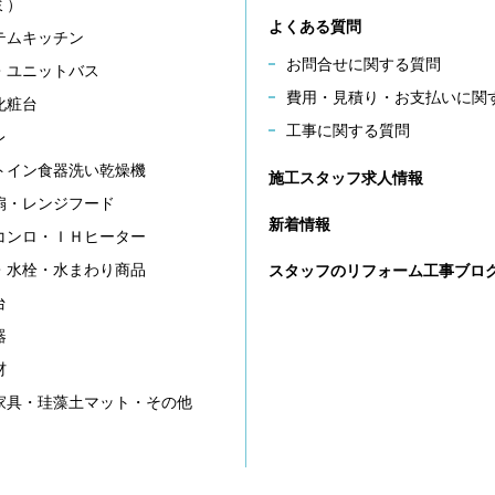
ミ）
よくある質問
テムキッチン
お問合せに関する質問
・ユニットバス
費用・見積り・お支払いに関
化粧台
工事に関する質問
レ
トイン食器洗い乾燥機
施工スタッフ求人情報
扇・レンジフード
新着情報
コンロ・ＩＨヒーター
・水栓・水まわり商品
スタッフのリフォーム工事ブロ
台
器
材
家具・珪藻土マット・その他