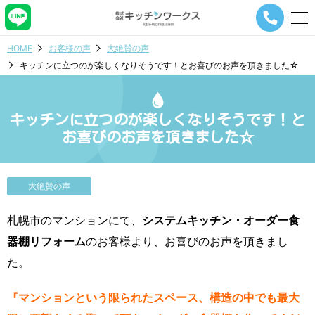
メ
ニ
ュ
HOME
お客様の声
大絶賛の声
ー
キッチンに立つのが楽しくなりそうです！とお喜びのお声を頂きました☆
ナ
ビ
ゲ
ー
キッチンに立つのが楽しくなりそうです！と
シ
お喜びのお声を頂きました☆
ョ
ン
ボ
タ
大絶賛の声
ン
札幌市のマンションにて、
システムキッチン・オーダー食
器棚リフォーム
のお客様より、お喜びのお声を頂きまし
た。
『マンションという限られたスペース、構造の中でも最大