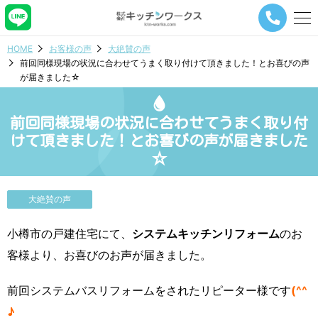
メ
ニ
ュ
HOME
お客様の声
大絶賛の声
ー
前回同様現場の状況に合わせてうまく取り付けて頂きました！とお喜びの声
ナ
が届きました☆
ビ
ゲ
ー
前回同様現場の状況に合わせてうまく取り付
シ
ョ
けて頂きました！とお喜びの声が届きました
ン
☆
ボ
タ
ン
大絶賛の声
小樽市の戸建住宅にて、
システムキッチンリフォーム
のお
客様より、お喜びのお声が届きました。
前回システムバスリフォームをされたリピーター様です
(^^
♪