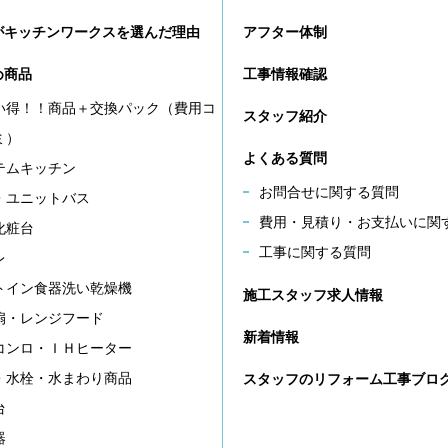
がキッチンワークスを選んだ理由
アフター体制
め商品
工事情報確認
い得！！商品＋交換パック（費用コ
スタッフ紹介
ミ）
よくある質問
テムキッチン
お問合せに関する質問
・ユニットバス
費用・見積り・お支払いに関
化粧台
工事に関する質問
レ
トイン食器洗い乾燥機
施工スタッフ求人情報
扇・レンジフード
新着情報
コンロ・ＩＨヒーター
・水栓・水まわり商品
スタッフのリフォーム工事ブロ
台
器