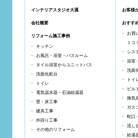
インテリアスタジオ大通
お客様
会社概要
おすす
お買
リフォーム施工事例
ミコ
キッチン
シス
お風呂・浴室・バスルーム
浴室
タイル浴室からユニットバス
洗面
洗面化粧台
トイ
トイレ
ビル
電気温水器・石油給湯器
換気
壁・床工事
ガス
建具工事
蛇口
外回り工事
流し
その他のリフォーム
給湯