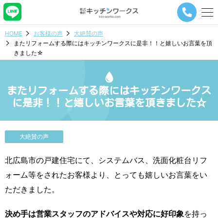
メ
ニ
ュ
HOME
お客様の声
大絶賛の声
ー
またリフォームする際にはキッチンワークスに是非！！と嬉しいお言葉を頂
ナ
きました☆
ビ
ゲ
ー
シ
またリフォームする際にはキッチンワークス
ョ
に是非！！と嬉しいお言葉を頂きました☆
ン
ボ
タ
ン
大絶賛の声
北広島市の戸建住宅にて、システムバス、洗面化粧台リフ
ォーム等をされたお客様より、とっても嬉しいお言葉をい
ただきました。
決め手は営業スタッフのアドバイスや対応に好印象
を持っ