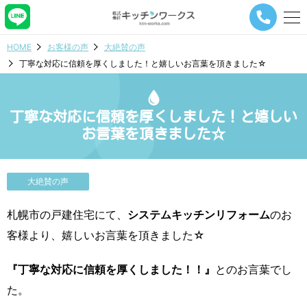
メ
ニ
ュ
HOME
お客様の声
大絶賛の声
ー
丁寧な対応に信頼を厚くしました！と嬉しいお言葉を頂きました☆
ナ
ビ
ゲ
ー
丁寧な対応に信頼を厚くしました！と嬉しい
シ
お言葉を頂きました☆
ョ
ン
ボ
タ
大絶賛の声
ン
札幌市の戸建住宅にて、
システムキッチンリフォーム
のお
客様より、嬉しいお言葉を頂きました☆
『丁寧な対応に信頼を厚くしました！！』
とのお言葉でし
た。