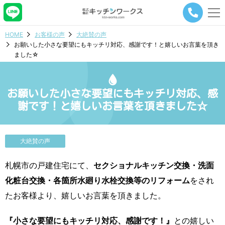
メ
ニ
ュ
HOME
お客様の声
大絶賛の声
ー
お願いした小さな要望にもキッチリ対応、感謝です！と嬉しいお言葉を頂き
ナ
ました☆
ビ
ゲ
ー
シ
お願いした小さな要望にもキッチリ対応、感
ョ
謝です！と嬉しいお言葉を頂きました☆
ン
ボ
タ
ン
大絶賛の声
札幌市の戸建住宅にて、
セクショナルキッチン交換・洗面
化粧台交換・各箇所水廻り水栓交換等のリフォーム
をされ
たお客様より、嬉しいお言葉を頂きました。
『小さな要望にもキッチリ対応、感謝です！』
との嬉しい