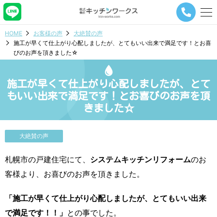
メ
ニ
ュ
HOME
お客様の声
大絶賛の声
ー
施工が早くて仕上がり心配しましたが、とてもいい出来で満足です！とお喜
ナ
びのお声を頂きました☆
ビ
ゲ
ー
施工が早くて仕上がり心配しましたが、とて
シ
ョ
もいい出来で満足です！とお喜びのお声を頂
ン
きました☆
ボ
タ
ン
大絶賛の声
札幌市の戸建住宅にて、
システムキッチンリフォーム
のお
客様より、お喜びのお声を頂きました。
「施工が早くて仕上がり心配しましたが、とてもいい出来
で満足です！！」
との事でした。