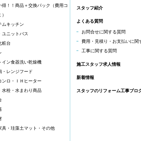
い得！！商品＋交換パック（費用コ
スタッフ紹介
ミ）
よくある質問
テムキッチン
お問合せに関する質問
・ユニットバス
費用・見積り・お支払いに関
化粧台
工事に関する質問
レ
トイン食器洗い乾燥機
施工スタッフ求人情報
扇・レンジフード
新着情報
コンロ・ＩＨヒーター
・水栓・水まわり商品
スタッフのリフォーム工事ブロ
台
器
材
家具・珪藻土マット・その他