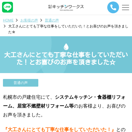
メ
ニ
ュ
HOME
お客様の声
普通の声
ー
大工さんにとても丁寧な仕事をしていただいた！とお喜びのお声を頂きまし
ナ
た☆
ビ
ゲ
ー
シ
大工さんにとても丁寧な仕事をしていただい
ョ
た！とお喜びのお声を頂きました☆
ン
ボ
タ
ン
普通の声
札幌市の戸建住宅にて、
システムキッチン・食器棚リフォ
ーム、居室不燃壁材リフォーム等
のお客様より、お喜びの
お声を頂きました。
『大工さんにとても丁寧な仕事をしていただいた！』
との