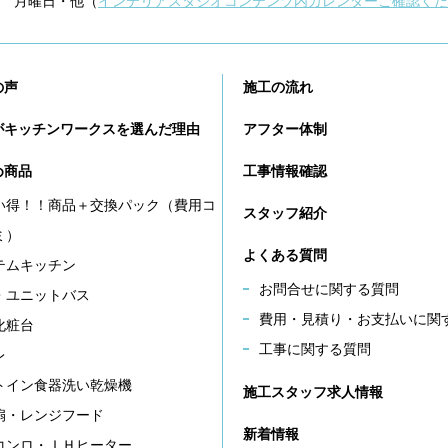
 月曜日・他（
インテリアスタジオコンテンツ内カレンダーご確認くだ
の声
施工の流れ
がキッチンワークスを選んだ理由
アフター体制
め商品
工事情報確認
い得！！商品＋交換パック（費用コ
スタッフ紹介
ミ）
よくある質問
テムキッチン
お問合せに関する質問
・ユニットバス
費用・見積り・お支払いに関
化粧台
工事に関する質問
レ
トイン食器洗い乾燥機
施工スタッフ求人情報
扇・レンジフード
新着情報
コンロ・ＩＨヒーター