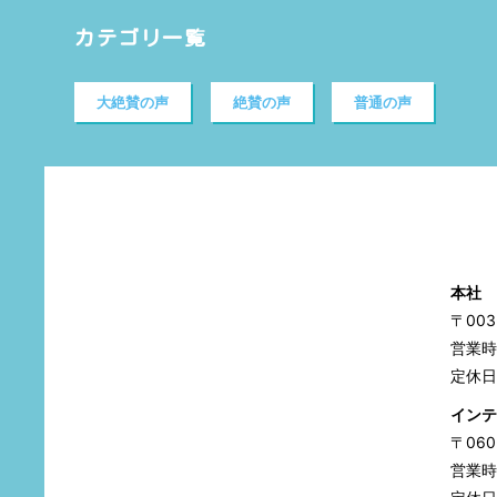
カテゴリ一覧
大絶賛の声
絶賛の声
普通の声
本社
〒00
営業時間
定休日
インテ
〒06
営業時間