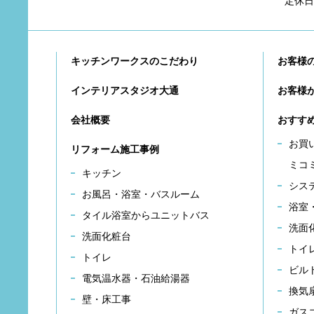
定休日
キッチンワークスのこだわり
お客様
インテリアスタジオ大通
お客様
会社概要
おすす
お買
リフォーム施工事例
ミコ
キッチン
シス
お風呂・浴室・バスルーム
浴室
タイル浴室からユニットバス
洗面
洗面化粧台
トイ
トイレ
ビル
電気温水器・石油給湯器
換気
壁・床工事
ガス