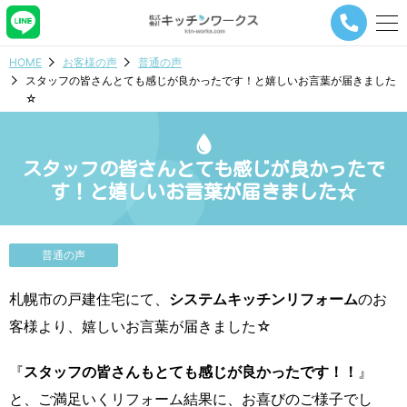
メ
ニ
ュ
HOME
お客様の声
普通の声
ー
スタッフの皆さんとても感じが良かったです！と嬉しいお言葉が届きました
ナ
☆
ビ
ゲ
ー
シ
スタッフの皆さんとても感じが良かったで
ョ
す！と嬉しいお言葉が届きました☆
ン
ボ
タ
ン
普通の声
札幌市の戸建住宅にて、
システムキッチンリフォーム
のお
客様より、嬉しいお言葉が届きました☆
『
スタッフの皆さんもとても感じが良かったです！！
』
と、ご満足いくリフォーム結果に、お喜びのご様子でし