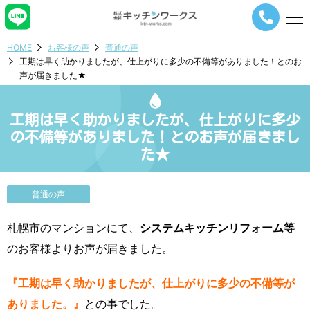
メ
ニ
ュ
HOME
お客様の声
普通の声
ー
工期は早く助かりましたが、仕上がりに多少の不備等がありました！とのお
ナ
声が届きました★
ビ
ゲ
ー
工期は早く助かりましたが、仕上がりに多少
シ
ョ
の不備等がありました！とのお声が届きまし
ン
た★
ボ
タ
ン
普通の声
札幌市のマンションにて、
システムキッチンリフォーム等
のお客様よりお声が届きました。
『工期は早く助かりましたが、仕上がりに多少の不備等が
ありました。』
との事でした。