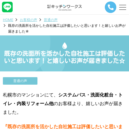
メ
ニ
ュ
HOME
お客様の声
普通の声
ー
既存の洗面所を活かした自社施工は評価したいと思います！と嬉しいお声が
ナ
届きました☆
ビ
ゲ
ー
シ
既存の洗面所を活かした自社施工は評価した
ョ
いと思います！と嬉しいお声が届きました☆
ン
ボ
タ
ン
普通の声
札幌市のマンションにて、
システムバス・洗面化粧台・ト
イレ・内装リフォーム他
のお客様より、嬉しいお声が届き
ました。
『既存の洗面所を活かした自社施工は評価したいと思いま