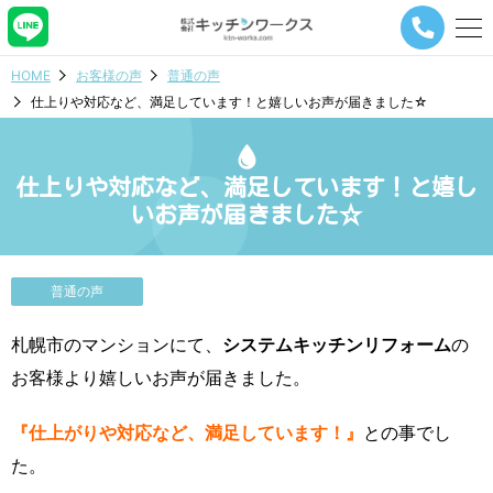
メ
ニ
ュ
HOME
お客様の声
普通の声
ー
仕上りや対応など、満足しています！と嬉しいお声が届きました☆
ナ
ビ
ゲ
ー
仕上りや対応など、満足しています！と嬉し
シ
いお声が届きました☆
ョ
ン
ボ
タ
普通の声
ン
札幌市のマンションにて、
システムキッチンリフォーム
の
お客様より嬉しいお声が届きました。
『仕上がりや対応など、満足しています！』
との事でし
た。