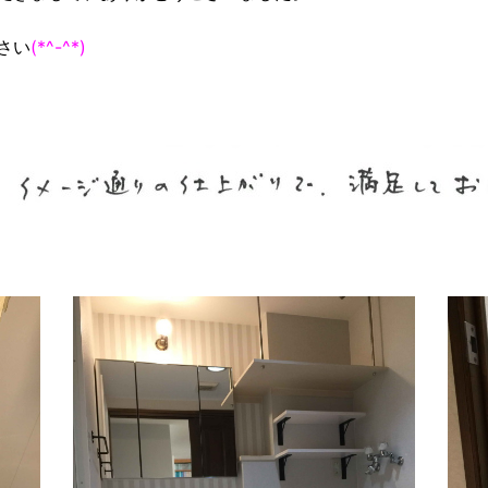
さい
(*^-^*)