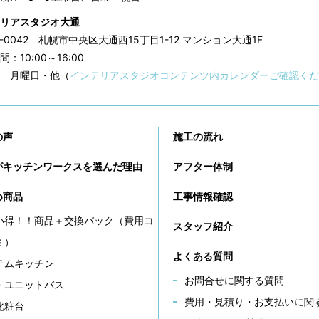
リアスタジオ大通
0-0042
札幌市中央区大通西15丁目1-12 マンション大通1F
：10:00～16:00
 月曜日・他（
インテリアスタジオコンテンツ内カレンダーご確認くだ
の声
施工の流れ
がキッチンワークスを選んだ理由
アフター体制
め商品
工事情報確認
い得！！商品＋交換パック（費用コ
スタッフ紹介
ミ）
よくある質問
テムキッチン
お問合せに関する質問
・ユニットバス
費用・見積り・お支払いに関
化粧台