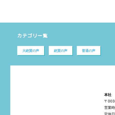
カテゴリ一覧
大絶賛の声
絶賛の声
普通の声
本社
〒00
営業時間
定休日