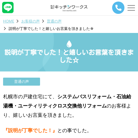
メ
ニ
ュ
HOME
お客様の声
普通の声
ー
説明が丁寧でした！と嬉しいお言葉を頂きました☆
ナ
ビ
ゲ
ー
説明が丁寧でした！と嬉しいお言葉を頂きま
シ
した☆
ョ
ン
ボ
タ
普通の声
ン
札幌市の戸建住宅にて、
システムバスリフォーム・石油給
湯機・ユーティリティクロス交換他リフォーム
のお客様よ
り、嬉しいお言葉を頂きました。
『説明が丁寧でした！』
との事でした。