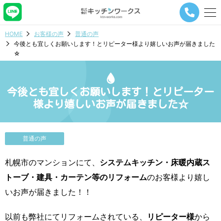
メ
ニ
ュ
HOME
お客様の声
普通の声
ー
今後とも宜しくお願いします！とリピーター様より嬉しいお声が届きました
ナ
☆
ビ
ゲ
ー
シ
今後とも宜しくお願いします！とリピーター
ョ
様より嬉しいお声が届きました☆
ン
ボ
タ
ン
普通の声
札幌市のマンションにて、
システムキッチン・床暖内蔵ス
トーブ・建具・カーテン等のリフォーム
のお客様より嬉し
いお声が届きました！！
以前も弊社にてリフォームされている、
リピーター様
から