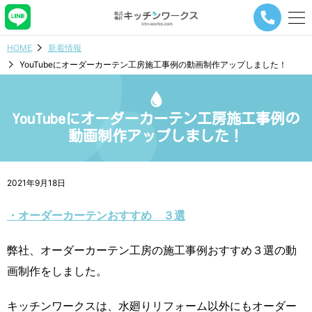
メ
ニ
ュ
HOME
新着情報
ー
YouTubeにオーダーカーテン工房施工事例の動画制作アップしました！
ナ
ビ
ゲ
ー
YouTubeにオーダーカーテン工房施工事例の
シ
動画制作アップしました！
ョ
ン
ボ
タ
2021年9月18日
ン
・オーダーカーテンおすすめ ３選
弊社、オーダーカーテン工房の施工事例おすすめ３選の動
画制作をしました。
キッチンワークスは、水廻りリフォーム以外にもオーダー