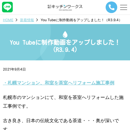
メ
ニ
ュ
HOME
新着情報
You Tubeに制作動画をアップしました！（R3.9.4）
ー
ナ
ビ
ゲ
You Tubeに制作動画をアップしました！
ー
（R3.9.4）
シ
ョ
ン
ボ
2021年9月4日
タ
ン
・札幌マンション、和室を茶室へリフォーム施工事例
札幌市のマンションにて、和室を茶室へリフォームした施
工事例です。
古き良き、日本の伝統文化である茶道・・・奥が深いで
す。