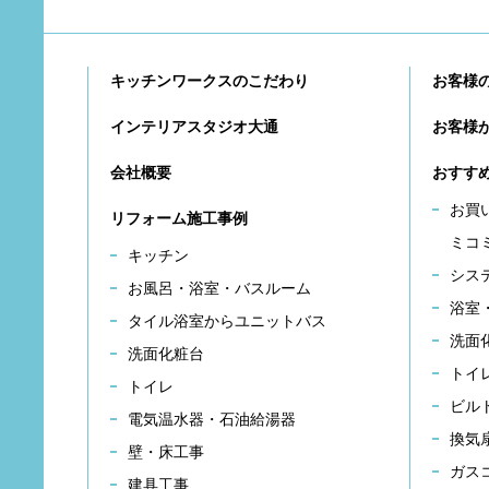
キッチンワークスのこだわり
お客様
インテリアスタジオ大通
お客様
会社概要
おすす
お買
リフォーム施工事例
ミコ
キッチン
シス
お風呂・浴室・バスルーム
浴室
タイル浴室からユニットバス
洗面
洗面化粧台
トイ
トイレ
ビル
電気温水器・石油給湯器
換気
壁・床工事
ガス
建具工事