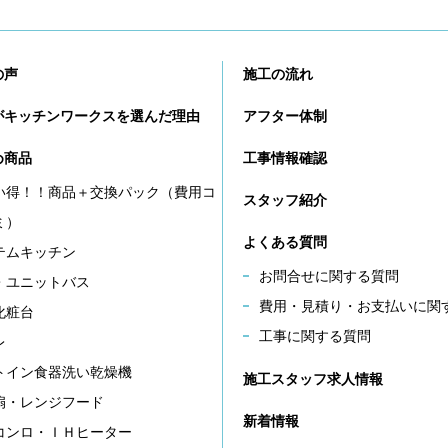
の声
施工の流れ
がキッチンワークスを選んだ理由
アフター体制
め商品
工事情報確認
い得！！商品＋交換パック（費用コ
スタッフ紹介
ミ）
よくある質問
テムキッチン
お問合せに関する質問
・ユニットバス
費用・見積り・お支払いに関
化粧台
工事に関する質問
レ
トイン食器洗い乾燥機
施工スタッフ求人情報
扇・レンジフード
新着情報
コンロ・ＩＨヒーター