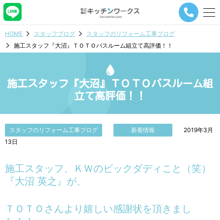
メ
ニ
ュ
HOME
スタッフブログ
スタッフのリフォーム工事ブログ
ー
施工スタッフ『大沼』ＴＯＴＯバスルーム組立て高評価！！
ナ
ビ
ゲ
ー
施工スタッフ『大沼』ＴＯＴＯバスルーム組
シ
立て高評価！！
ョ
ン
ボ
タ
スタッフのリフォーム工事ブログ
新着情報
2019年3月
ン
13日
施工スタッフ、ＫＷのビックダディこと（笑）
『大沼 英之』が、
ＴＯＴＯさんより嬉しい感謝状を頂きまし