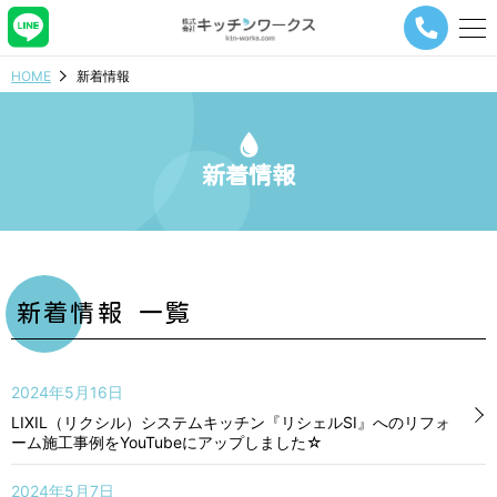
メ
ニ
ュ
HOME
新着情報
ー
ナ
ビ
ゲ
新着情報
ー
シ
ョ
ン
ボ
タ
ン
新着情報 一覧
2024年5月16日
LIXIL（リクシル）システムキッチン『リシェルSI』へのリフォ
ーム施工事例をYouTubeにアップしました☆
2024年5月7日