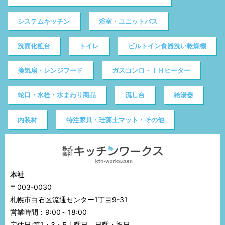
システムキッチン
浴室・ユニットバス
洗面化粧台
トイレ
ビルトイン食器洗い乾燥機
換気扇・レンジフード
ガスコンロ・ＩＨヒーター
蛇口・水栓・水まわり商品
流し台
給湯器
内装材
特注家具・珪藻土マット・その他
本社
〒003-0030
札幌市白石区流通センター1丁目9-31
営業時間：9:00～18:00
定休日:第1・3・5土曜日、日曜・祝日