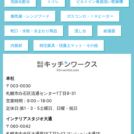
洗面化粧台
トイレ
ビルトイン食器洗い乾燥機
換気扇・レンジフード
ガスコンロ・ＩＨヒーター
蛇口・水栓・水まわり商品
流し台
給湯器
内装材
特注家具・珪藻土マット・その他
本社
〒003-0030
札幌市白石区流通センター1丁目9-31
営業時間：9:00～18:00
定休日:第1・3・5土曜日、日曜・祝日
インテリアスタジオ大通
〒060-0042
札幌市中央区大通西15丁目1-12 マンション大通1F