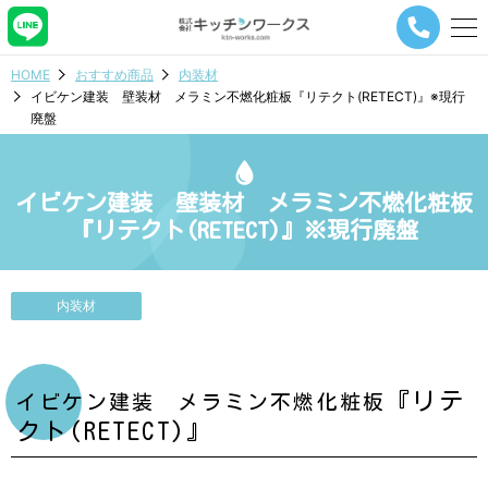
メ
ニ
ュ
HOME
おすすめ商品
内装材
ー
イビケン建装 壁装材 メラミン不燃化粧板『リテクト(RETECT)』※現行
ナ
廃盤
ビ
ゲ
ー
シ
イビケン建装 壁装材 メラミン不燃化粧板
ョ
『リテクト(RETECT)』※現行廃盤
ン
ボ
タ
ン
内装材
『リテ
イビケン建装 メラミン不燃化粧板
クト(RETECT)』