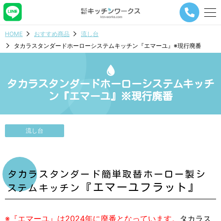
メ
ニ
ュ
HOME
おすすめ商品
流し台
ー
タカラスタンダードホーローシステムキッチン『エマーユ』※現行廃番
ナ
ビ
ゲ
ー
タカラスタンダードホーローシステムキッチ
シ
ン『エマーユ』※現行廃番
ョ
ン
ボ
タ
流し台
ン
タカラスタンダード簡単取替ホーロー製シ
『エマーユフラット』
ステムキッチン
※『エマーユ』は2024年に廃番となっています。
タカラス