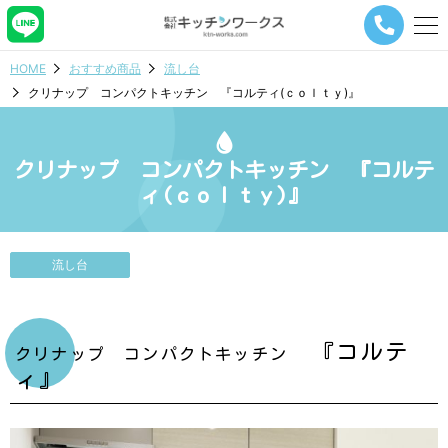
メ
ニ
ュ
HOME
おすすめ商品
流し台
ー
クリナップ コンパクトキッチン 『コルティ(ｃｏｌｔｙ)』
ナ
ビ
ゲ
ー
クリナップ コンパクトキッチン 『コルテ
シ
ィ(ｃｏｌｔｙ)』
ョ
ン
ボ
タ
流し台
ン
『コルテ
クリナップ コンパクトキッチン
ィ』