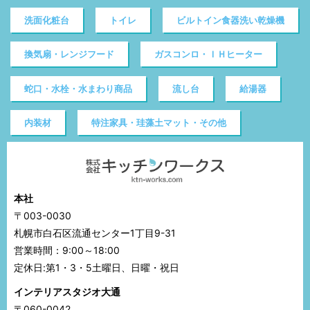
洗面化粧台
トイレ
ビルトイン食器洗い乾燥機
換気扇・レンジフード
ガスコンロ・ＩＨヒーター
蛇口・水栓・水まわり商品
流し台
給湯器
内装材
特注家具・珪藻土マット・その他
本社
〒003-0030
札幌市白石区流通センター1丁目9-31
営業時間：9:00～18:00
定休日:第1・3・5土曜日、日曜・祝日
インテリアスタジオ大通
〒060-0042