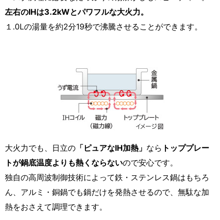
左右のIHは3.2kWとパワフルな大火力。
１.0Lの湯量を約2分19秒で沸騰させることができます。
大火力でも、日立の
「ピュアなIH加熱」
なら
トッププレー
トが鍋底温度よりも熱くならない
ので安心です。
独自の高周波制御技術によって鉄・ステンレス鍋はもちろ
ん、アルミ・銅鍋でも鍋だけを発熱させるので、無駄な加
熱をおさえて調理できます。