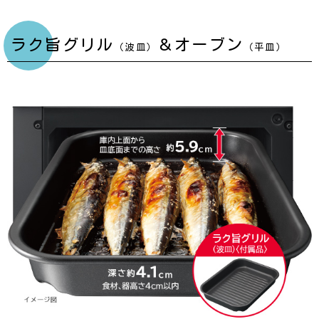
ラク旨グリル
＆オーブン
（波皿）
（平皿）