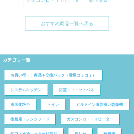
おすすめ商品一覧へ戻る
カテゴリ一覧
お買い得！！商品＋交換パック（費用コミコミ）
システムキッチン
浴室・ユニットバス
洗面化粧台
トイレ
ビルトイン食器洗い乾燥機
換気扇・レンジフード
ガスコンロ・ＩＨヒーター
蛇口・水栓・水まわり商品
流し台
給湯器