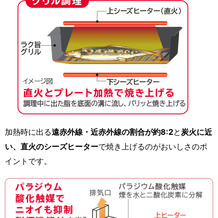
加熱時に出る
遠赤外線・近赤外線の割合が約8:2
と
炭火に近
い、直火のシーズヒーター
で焼き上げるのがおいしさのポ
イントです。