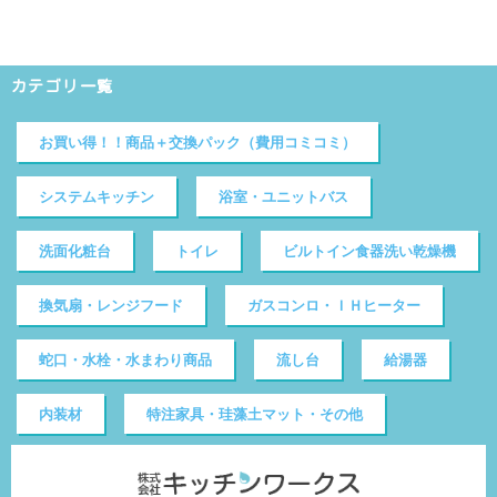
カテゴリ一覧
お買い得！！商品＋交換パック（費用コミコミ）
システムキッチン
浴室・ユニットバス
洗面化粧台
トイレ
ビルトイン食器洗い乾燥機
換気扇・レンジフード
ガスコンロ・ＩＨヒーター
蛇口・水栓・水まわり商品
流し台
給湯器
内装材
特注家具・珪藻土マット・その他