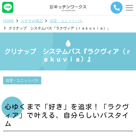
メ
ニ
ュ
HOME
おすすめ商品
浴室・ユニットバス
ー
クリナップ システムバス『ラクヴィア（ｒａｋｕｖｉａ）』
ナ
ビ
ゲ
ー
クリナップ システムバス『ラクヴィア（ｒ
シ
ａｋｕｖｉａ）』
ョ
ン
ボ
タ
浴室・ユニットバス
ン
心ゆくまで「好き」を追求！「ラクヴ
ィア」で叶える、自分らしいバスタイ
ム