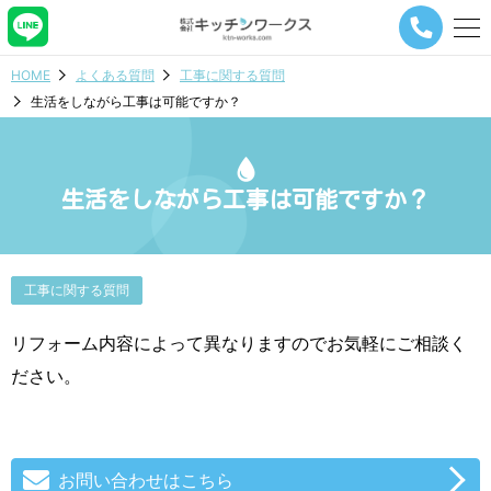
メ
ニ
ュ
HOME
よくある質問
工事に関する質問
ー
生活をしながら工事は可能ですか？
ナ
ビ
ゲ
ー
シ
生活をしながら工事は可能ですか？
ョ
ン
ボ
タ
工事に関する質問
ン
リフォーム内容によって異なりますのでお気軽にご相談く
ださい。
お問い合わせはこちら