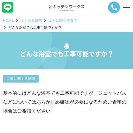
メ
ニ
ュ
HOME
よくある質問
工事に関する質問
ー
どんな浴室でも工事可能ですか？
ナ
ビ
ゲ
ー
シ
どんな浴室でも工事可能ですか？
ョ
ン
ボ
タ
工事に関する質問
ン
基本的にはどんな浴室でも工事可能ですが、ジェットバス
などについてはあらかじめ確認が必要になるためご希望の
場合はご相談ください。