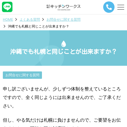
メ
ニ
ュ
HOME
よくある質問
お問合せに関する質問
ー
沖縄でも札幌と同じことが出来ますか？
ナ
ビ
ゲ
ー
シ
沖縄でも札幌と同じことが出来ますか？
ョ
ン
ボ
タ
お問合せに関する質問
ン
申し訳ございませんが、少しずつ体制を整えているところ
ですので、全く同じようには出来ませんので、ご了承くだ
さい。
但し、やる気だけは札幌に負けませんので、ご要望をお伝